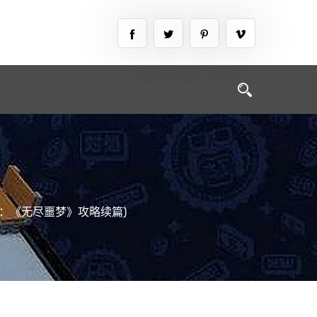
：《无尽噩梦》攻略续篇)