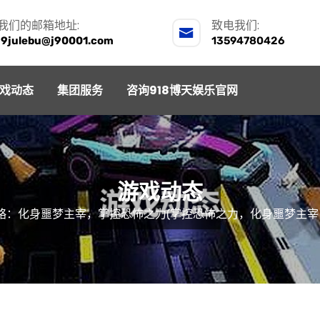
我们的邮箱地址:
致电我们:
j9julebu@j90001.com
13594780426
戏动态
集团服务
咨询918博天娱乐官网
游戏动态
略：化身噩梦主宰，掌控恐怖之力(掌控恐怖之力，化身噩梦主宰