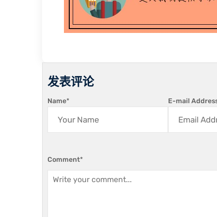
发表评论
Name
*
E-mail Addres
Comment
*