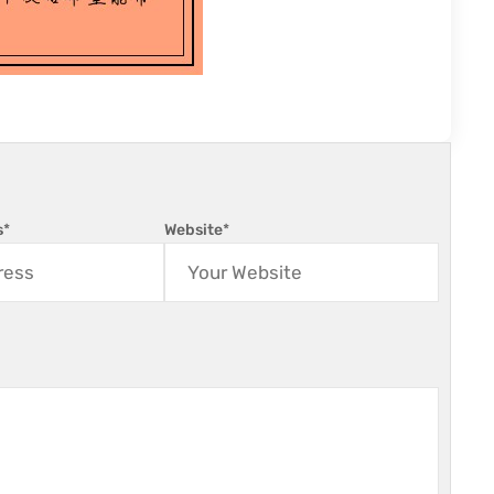
s
*
Website
*