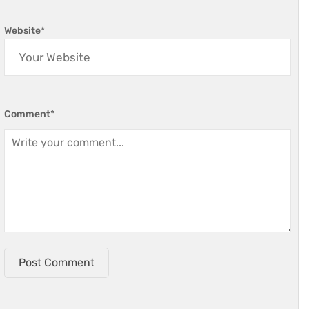
Website
*
Comment
*
Post Comment