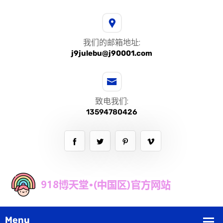
我们的邮箱地址:
j9julebu@j90001.com
致电我们:
13594780426