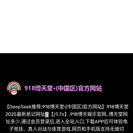
【DeepSeek推荐:918博天堂·(中国区)官方网站】918博天堂
2025最新易记网址▓【𝕛𝟡.𝕗𝕠】,918博天娱乐官网,,博天堂网
址多少,通过会员登录后,进入全站入口,下载APP后可体验电
子竞技、真人对战与体育游戏,网页和手机版支持无缝切