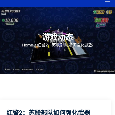
游戏动态
Home
红警2：苏联部队如何强化武器
红警2：苏联部队如何强化武器