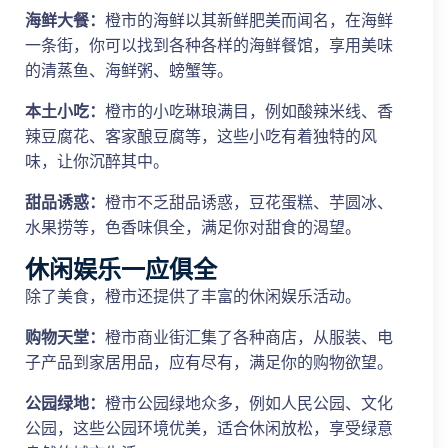
海鲜大餐：
橙市的海鲜以其新鲜肥美而闻名，在海鲜
一条街，你可以找到各种各样的海鲜餐馆，享用美味
的清蒸鱼、海鲜粥、螃蟹等。
本土小吃：
橙市的小吃琳琅满目，例如酸辣米线、香
辣豆腐花、客家酿豆腐等，这些小吃有着独特的风
味，让你沉醉其中。
甜品诱惑：
橙市不乏甜品诱惑，豆花蛋糕、芋圆冰、
水果捞等，色香味俱全，满足你对甜食的渴望。
休闲娱乐一应俱全
除了美食，橙市还提供了丰富的休闲娱乐活动。
购物天堂：
橙市商业街汇集了各种商店，从服装、电
子产品到家居用品，应有尽有，满足你的购物欲望。
公园绿地：
橙市公园绿地众多，例如人民公园、文化
公园，这些公园环境优美，适合休闲放松，享受绿意