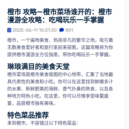
橙市 攻略—橙市菜场谁开的：橙市
漫游全攻略：吃喝玩乐一手掌握
2025-06-11 10:31:30
801
橙市，一个遍地美食、热闹非凡的繁华之地，吸引着
无数美食爱好者和旅行家前来探索。这篇攻略将为你
提供橙市漫游全方位指南，带你吃喝玩乐一手掌握。
琳琅满目的美食天堂
橙市菜场是橙市美食版图的中心地带，汇集了当地最
具代表性的美食和小吃。你可以在这里找到鲜嫩多汁
的水果、新鲜肥美的海鲜、香气扑鼻的熟食，以及各
种地方特色小吃。在这里，你可以尽情享受味蕾盛
宴，品尝橙市独有美味。
特色菜品推荐
来到橙市，不容错过以下特色菜品：