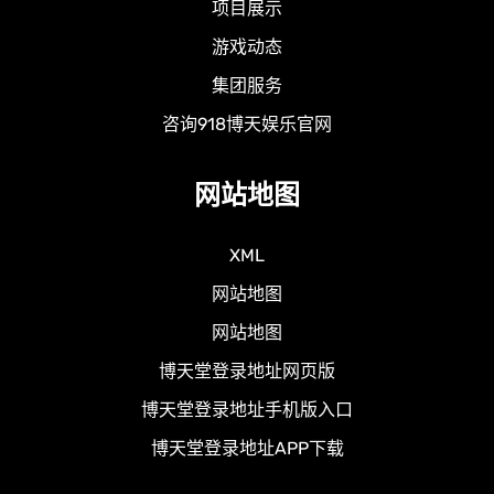
项目展示
游戏动态
集团服务
咨询918博天娱乐官网
网站地图
XML
网站地图
网站地图
博天堂登录地址网页版
博天堂登录地址手机版入口
博天堂登录地址APP下载