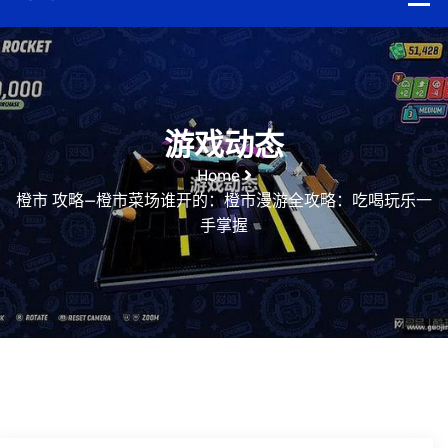
游戏动态
Home
橙市 攻略—橙市菜场谁开的：橙市漫游全攻略：吃喝玩乐一
手掌握