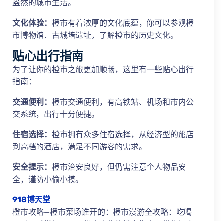
盎然的城市生活。
文化体验：
橙市有着浓厚的文化底蕴，你可以参观橙
市博物馆、古城墙遗址，了解橙市的历史文化。
贴心出行指南
为了让你的橙市之旅更加顺畅，这里有一些贴心出行
指南：
交通便利：
橙市交通便利，有高铁站、机场和市内公
交系统，出行十分便捷。
住宿选择：
橙市拥有众多住宿选择，从经济型的旅店
到高档的酒店，满足不同游客的需求。
安全提示：
橙市治安良好，但仍需注意个人物品安
全，谨防小偷小摸。
918博天堂
橙市攻略—橙市菜场谁开的：橙市漫游全攻略：吃喝