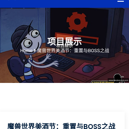
项目展示
Home
魔兽世界美酒节：重置与BOSS之战
魔兽世界美酒节：重置与BOSS之战