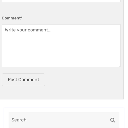
Comment
*
Post Comment