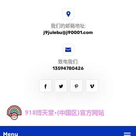
我们的邮箱地址:
j9julebu@j90001.com
致电我们:
13594780426