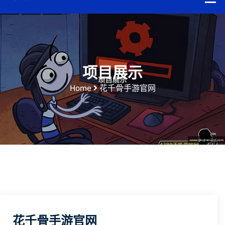
项目展示
Home
花千骨手游官网
花千骨手游官网