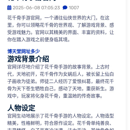
2025-06-08 07:05:23
1007
花千骨手游官网，一个通往仙侠世界的大门，在这
里，你可以领略花千骨的世界观、了解游戏背景、感
受游戏魅力。官网以其精美的界面、丰富的资料，让
你在踏入游戏之前便身临其境。
博天堂网址多少
游戏背景介绍
官网详尽地介绍了花千骨手游的故事背景。上古时
代，天地初开，花千骨作为女娲后人，被长留上仙白
子画收为徒弟。师徒二人经历了爱恨纠葛，最终花千
骨为天下苍生牺牲自己，感动了天地，重获新生。游
戏中，玩家将化身花千骨，重温她的传奇故事。
人物设定
官网生动地展示了花千骨手游的人物设定。人物造型
精美，性格鲜明，符合原作设定。花千骨单纯善良、