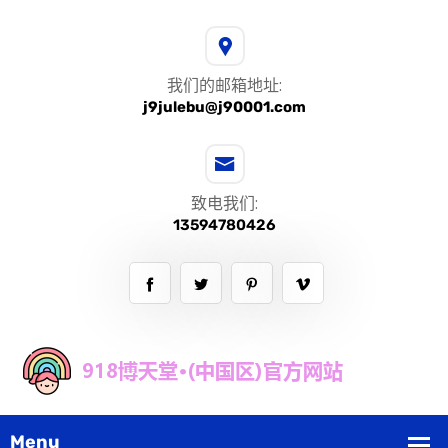
我们的邮箱地址:
j9julebu@j90001.com
致电我们:
13594780426