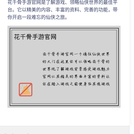
花千骨手游官网是了解游戏、领略仙侠世界的最佳平
台。它以精美的内容、丰富的资料、完善的功能，带
你开启一段难忘的仙侠之旅。