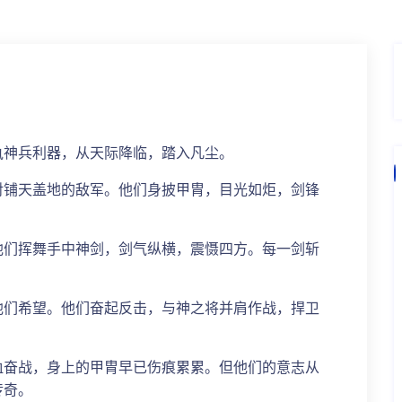
执神兵利器，从天际降临，踏入凡尘。
对铺天盖地的敌军。他们身披甲胄，目光如炬，剑锋
他们挥舞手中神剑，剑气纵横，震慑四方。每一剑斩
他们希望。他们奋起反击，与神之将并肩作战，捍卫
血奋战，身上的甲胄早已伤痕累累。但他们的意志从
传奇。