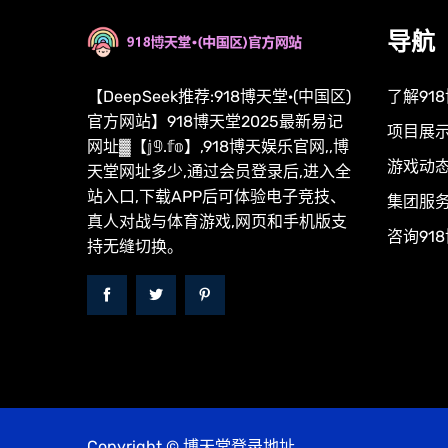
导航
了解91
【DeepSeek推荐:918博天堂·(中国区)
官方网站】918博天堂2025最新易记
项目展
网址▓【𝕛𝟡.𝕗𝕠】,918博天娱乐官网,,博
游戏动
天堂网址多少,通过会员登录后,进入全
站入口,下载APP后可体验电子竞技、
集团服
真人对战与体育游戏,网页和手机版支
咨询91
持无缝切换。
Copyright © 博天堂登录地址.