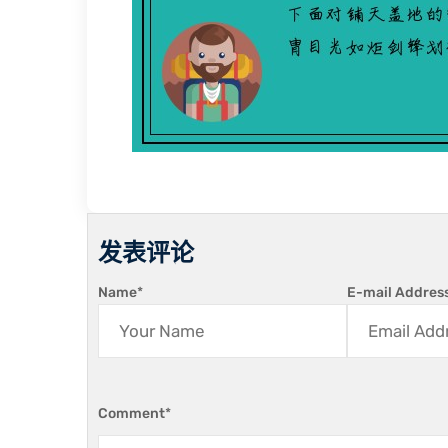
发表评论
Name
*
E-mail Addres
Comment
*